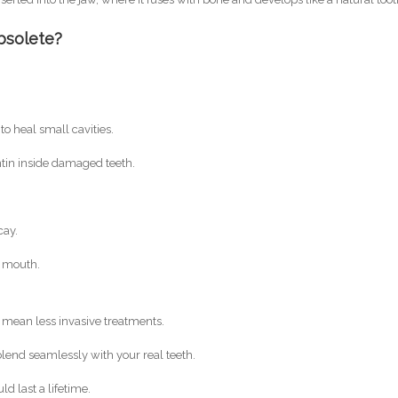
bsolete?
to heal small cavities.
tin inside damaged teeth.
cay.
 mouth.
s mean less invasive treatments.
 blend seamlessly with your real teeth.
ld last a lifetime.