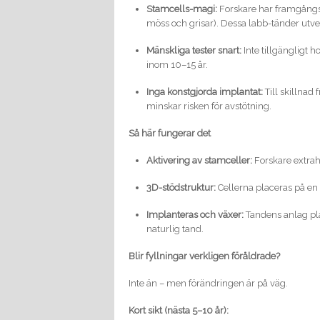
Stamcells-magi:
Forskare har framgångsri
möss och grisar). Dessa labb-tänder utvec
Mänskliga tester snart:
Inte tillgängligt h
inom 10–15 år.
Inga konstgjorda implantat:
Till skillnad
minskar risken för avstötning.
Så här fungerar det
Aktivering av stamceller:
Forskare extrah
3D-stödstruktur:
Cellerna placeras på en 
Implanteras och växer:
Tandens anlag pl
naturlig tand.
Blir fyllningar verkligen föråldrade?
Inte än – men förändringen är på väg.
Kort sikt (nästa 5–10 år):