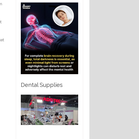
om
t
ket
Dental Supplies