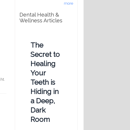
more
Dental Health &
Wellness Articles
The
Secret to
Healing
Your
ht.
Teeth is
Hiding in
a Deep,
Dark
Room