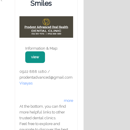
Smiles
Information & Map:
view
0922 888 1180 /
prodentadvanced@gmail.com
Visayas
more
At the bottom, you can find
more helpful links to other
trusted dental clinics.
Feel free to explore and
navigate to discover the best