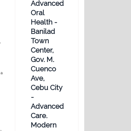
Advanced
Oral
Health -
Banilad
Town
.
Center,
e
Gov. M.
Cuenco
 a
Ave,
Cebu City
-
Advanced
Care.
Modern
h.