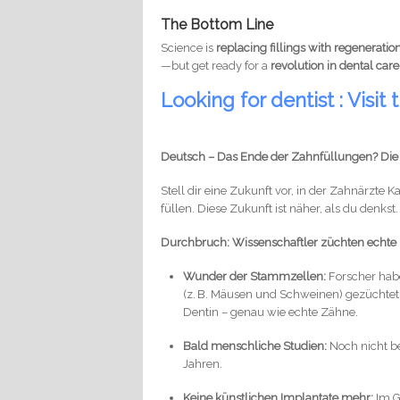
The Bottom Line
Science is
replacing fillings with regeneratio
—but get ready for a
revolution in dental care
Looking for dentist : Visit t
Deutsch – Das Ende der Zahnfüllungen? Die
Stell dir eine Zukunft vor, in der Zahnärzte
füllen. Diese Zukunft ist näher, als du denkst.
Durchbruch: Wissenschaftler züchten echte
Wunder der Stammzellen:
Forscher habe
(z. B. Mäusen und Schweinen) gezüchtet
Dentin – genau wie echte Zähne.
Bald menschliche Studien:
Noch nicht be
Jahren.
Keine künstlichen Implantate mehr:
Im G