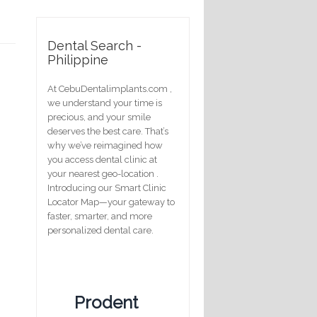
Dental Search -
Philippine
At CebuDentalimplants.com ,
we understand your time is
precious, and your smile
deserves the best care. That’s
why we’ve reimagined how
you access dental clinic at
your nearest geo-location .
Introducing our Smart Clinic
Locator Map—your gateway to
faster, smarter, and more
personalized dental care.
Prodent