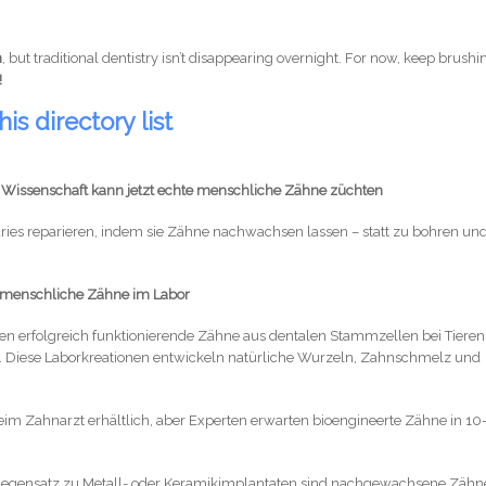
n
, but traditional dentistry isn’t disappearing overnight. For now, keep brushi
!
his directory list
 Wissenschaft kann jetzt echte menschliche Zähne züchten
 Karies reparieren, indem sie Zähne nachwachsen lassen – statt zu bohren un
 menschliche Zähne im Labor
n erfolgreich funktionierende Zähne aus dentalen Stammzellen bei Tieren
. Diese Laborkreationen entwickeln natürliche Wurzeln, Zahnschmelz und
im Zahnarzt erhältlich, aber Experten erwarten bioengineerte Zähne in 10
egensatz zu Metall- oder Keramikimplantaten sind nachgewachsene Zähn