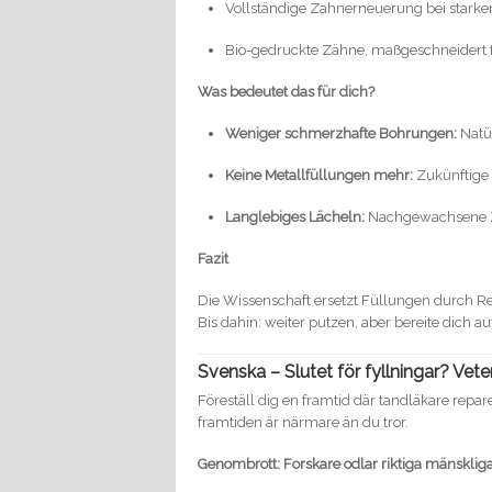
Vollständige Zahnerneuerung bei starker
Bio-gedruckte Zähne, maßgeschneidert 
Was bedeutet das für dich?
Weniger schmerzhafte Bohrungen:
Natü
Keine Metallfüllungen mehr:
Zukünftige 
Langlebiges Lächeln:
Nachgewachsene Zä
Fazit
Die Wissenschaft ersetzt Füllungen durch Re
Bis dahin: weiter putzen, aber bereite dich a
Svenska – Slutet för fyllningar? Vet
Föreställ dig en framtid där tandläkare repare
framtiden är närmare än du tror.
Genombrott: Forskare odlar riktiga mänskliga