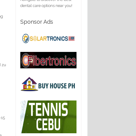
dental care options near you!
ng
Sponsor Ads
d zu
–15
e