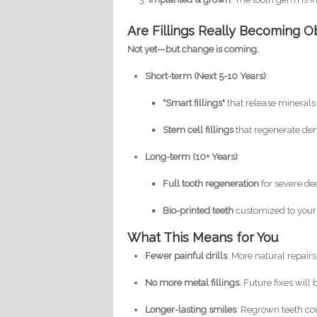
Are Fillings Really Becoming O
Not yet—but change is coming.
Short-term (Next 5-10 Years)
:
"Smart fillings"
that release minerals 
Stem cell fillings
that regenerate den
Long-term (10+ Years)
:
Full tooth regeneration
for severe de
Bio-printed teeth
customized to your
What This Means for You
Fewer painful drills
: More natural repair
No more metal fillings
: Future fixes will
Longer-lasting smiles
: Regrown teeth cou