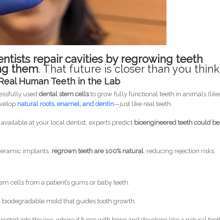
entists repair cavities by regrowing teeth
ling them
. That future is closer than you think
 Real Human Teeth in the Lab
essfully used
dental stem cells
to grow fully functional teeth in animals (lik
evelop
natural roots, enamel, and dentin
—just like real teeth.
 available at your local dentist, experts predict
bioengineered teeth could be
 ceramic implants,
regrown teeth are 100% natural
, reducing rejection risks.
stem cells from a patient’s gums or baby teeth.
 a biodegradable mold that guides tooth growth.
nserted into the jaw, where it fuses with bone and develops like a natural toot