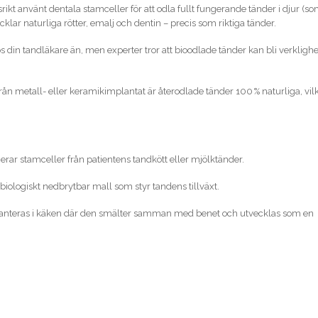
kt använt dentala stamceller för att odla fullt fungerande tänder i djur (s
klar naturliga rötter, emalj och dentin – precis som riktiga tänder.
os din tandläkare än, men experter tror att bioodlade tänder kan bli verklighe
 från metall- eller keramikimplantat är återodlade tänder 100 % naturliga, vil
erar stamceller från patientens tandkött eller mjölktänder.
biologiskt nedbrytbar mall som styr tandens tillväxt.
anteras i käken där den smälter samman med benet och utvecklas som en