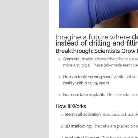
Imagine a future where
d
instead of drilling and fil
Breakthrough: Scientists Grow
Stem cell magic
: Researchers have succ
mice and pigs). These lab-made teeth d
Human trials coming soon
: While not yet
reality within 10-15 years
.
No more fake implants
: Unlike metal or
How It Works
Stem cell activation
: Scientists extract 
3D scaffolding
: The cells are placed on
Implanted & grown
: The tooth germ is i