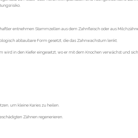
ßungsrisiko.
aftler entnehmen Stammzellen aus dem Zahnfleisch oder aus Milchzähn
iologisch abbaubare Form gesetzt, die das Zahnwachstum lenkt.
 wird in den Kiefer eingesetzt, wo er mit dem Knochen verwächst und sic
tzen, um kleine Karies zu heilen.
beschädigten Zähnen regenerieren.