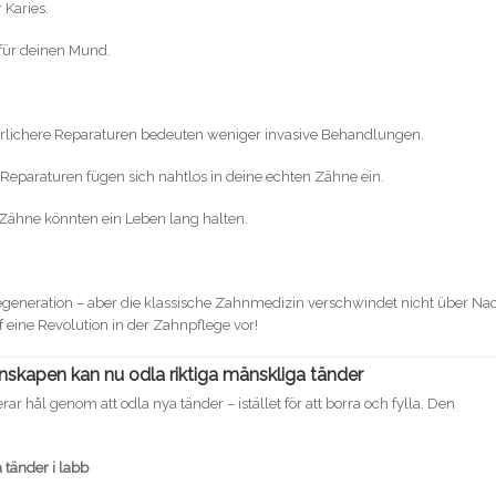
 Karies.
für deinen Mund.
rlichere Reparaturen bedeuten weniger invasive Behandlungen.
Reparaturen fügen sich nahtlos in deine echten Zähne ein.
hne könnten ein Leben lang halten.
generation – aber die klassische Zahnmedizin verschwindet nicht über Nac
uf eine Revolution in der Zahnpflege vor!
enskapen kan nu odla riktiga mänskliga tänder
rar hål genom att odla nya tänder – istället för att borra och fylla. Den
 tänder i labb