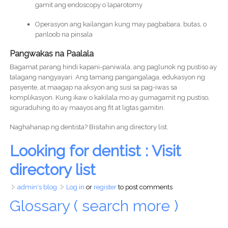
gamit ang endoscopy o laparotomy
Operasyon ang kailangan kung may pagbabara, butas, o
panloob na pinsala
Pangwakas na Paalala
Bagamat parang hindi kapani-paniwala, ang paglunok ng pustiso ay
talagang nangyayari. Ang tamang pangangalaga, edukasyon ng
pasyente, at maagap na aksyon ang susi sa pag-iwas sa
komplikasyon. Kung ikaw o kakilala mo ay gumagamit ng pustiso,
siguraduhing ito ay maayos ang fit at ligtas gamitin.
Naghahanap ng dentista? Bisitahin ang directory list.
Looking for dentist : Visit
directory list
admin's blog
Log in
or
register
to post comments
Glossary ( search more )