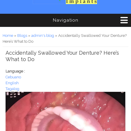
Navigation
You are here
Home
»
Blogs
»
admin's blog
» Accidentally Swallowed Your Denture?
Here’s What to Do
Accidentally Swallowed Your Denture? Here’s
What to Do
Language :
Cebuano
English
Tagalog