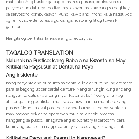
mahitabo. Ang husto nga pag-atiman sa pustiso, edukasyon sa
pasyente, ug dali nga medikal nga aksyon makatabang sa paglikay
sa seryosong komplikasyon. Kung ikaw o ang imong kaila nagsul-ob
og removable dentures, siguroa nga husto ang fit ug luwas kini
gamiton.
Nangita og dentista? Tan-awa ang directory list.
TAGALOG TRANSLATION
Nalunok na Pustiso: Isang Babala na Kwento na May
Kritikal na Pagsusuri at Dental na Payo
Ang Insidente
Isang pasyente ang pumunta sa dental clinic at humingi ng estimate
para sa bagong upper partial denture. Nang tanungin kung ano ang
nangyari sa dati, sinabi lang niya, “Nalunok ko.” Noong una, nag-
alinlangan ang dentista—mahirap paniwalaan na malulunok ang
pustiso. Ngunit makalipas ang 10 araw, bumalik ang pasyente na
may bagong peklat ng operasyon mula sa xiphoid process
hanggang sa pusod. Isinagawa ang exploratory laparotomy para
kunin ang pustiso, na nagpapatunay na totoo ang kanyang sinabi.
Kritikal na Pagsusuri: Paano Ito Nangyayari?