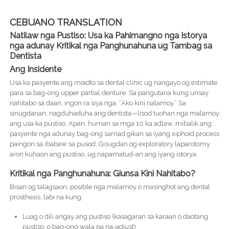
CEBUANO TRANSLATION
Natilaw nga Pustiso: Usa ka Pahimangno nga Istorya
nga adunay Kritikal nga Panghunahuna ug Tambag sa
Dentista
Ang Insidente
Usa ka pasyente ang miadto sa dental clinic ug nangayo og estimate
para sa bag-ong upper partial denture. Sa pangutana kung unsay
nahitabo sa daan, ingon ra siya nga, “Ako kini nalamoy.” Sa
sinugdanan, nagduhaduha ang dentista—lisod tuohan nga malamoy
ang usa ka pustiso. Apan, human sa mga 10 ka adlaw, mibalik ang
pasyente nga adunay bag-ong samad gikan sa iyang xiphoid process
paingon sa ibabaw sa pusod. Gisugdan og exploratory laparotomy
aron kuhaon ang pustiso, ug napamatud-an ang iyang istorya.
Kritikal nga Panghunahuna: Giunsa Kini Nahitabo?
Bisan og talagsaon, posible nga malamoy o masinghot ang dental
prosthesis, labi na kung:
Luag o dili angay ang pustiso (kasagaran sa karaan o daotang
pustiso, o bag-ong wala pa na-adjust)