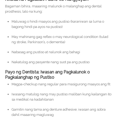
Bagaman bihira, maaaring malunok o malanghap ang dental
prosthesis, lalo na kung:
Maluwag o hindi maayos ang pustiso (karaniwan sa luma o
bagong hindi pa ayos na pustiso)
May mahinang gag reflex o may neurological condition (tulad
ng stroke, Parkinson’s, o dementia)
Nabasag ang pustiso at nalunok ang bahagi
Nakatulog ang pasyente nang suot pa ang pustiso
Payo ng Dentista: Iwasan ang Pagkalunok o
Pagkalanghap ng Pustiso
Magpa-checkup nang regular para masigurong maayos ang fit
Iwasang matulog nang may pustiso maliban kung kailangan ito
sa medikal na kadahilanan
Gamitin nang tama ang denture adhesive; iwasan ang sobra
dahil maaaring magluwag