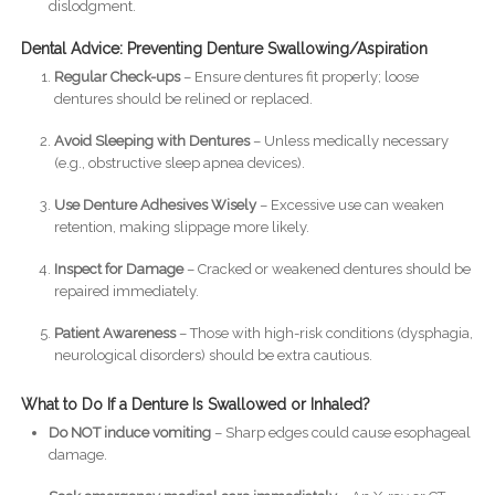
dislodgment.
Dental Advice: Preventing Denture Swallowing/Aspiration
Regular Check-ups
– Ensure dentures fit properly; loose
dentures should be relined or replaced.
Avoid Sleeping with Dentures
– Unless medically necessary
(e.g., obstructive sleep apnea devices).
Use Denture Adhesives Wisely
– Excessive use can weaken
retention, making slippage more likely.
Inspect for Damage
– Cracked or weakened dentures should be
repaired immediately.
Patient Awareness
– Those with high-risk conditions (dysphagia,
neurological disorders) should be extra cautious.
What to Do If a Denture Is Swallowed or Inhaled?
Do NOT induce vomiting
– Sharp edges could cause esophageal
damage.