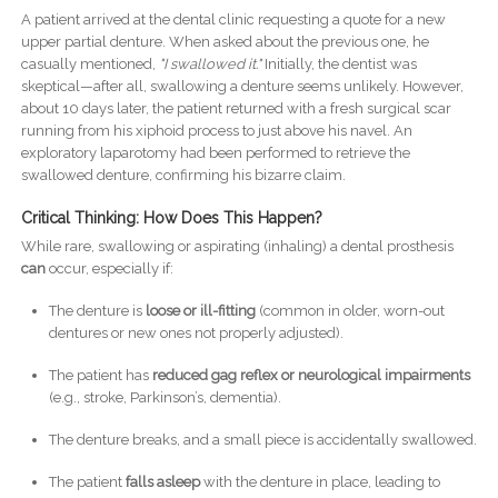
A patient arrived at the dental clinic requesting a quote for a new
upper partial denture. When asked about the previous one, he
casually mentioned,
"I swallowed it."
Initially, the dentist was
skeptical—after all, swallowing a denture seems unlikely. However,
about 10 days later, the patient returned with a fresh surgical scar
running from his xiphoid process to just above his navel. An
exploratory laparotomy had been performed to retrieve the
swallowed denture, confirming his bizarre claim.
Critical Thinking: How Does This Happen?
While rare, swallowing or aspirating (inhaling) a dental prosthesis
can
occur, especially if:
The denture is
loose or ill-fitting
(common in older, worn-out
dentures or new ones not properly adjusted).
The patient has
reduced gag reflex or neurological impairments
(e.g., stroke, Parkinson’s, dementia).
The denture breaks, and a small piece is accidentally swallowed.
The patient
falls asleep
with the denture in place, leading to