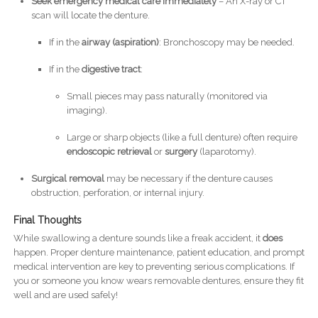
Seek emergency medical care immediately
– An X-ray or CT
scan will locate the denture.
If in the
airway (aspiration)
: Bronchoscopy may be needed.
If in the
digestive tract
:
Small pieces may pass naturally (monitored via
imaging).
Large or sharp objects (like a full denture) often require
endoscopic retrieval
or
surgery
(laparotomy).
Surgical removal
may be necessary if the denture causes
obstruction, perforation, or internal injury.
Final Thoughts
While swallowing a denture sounds like a freak accident, it
does
happen. Proper denture maintenance, patient education, and prompt
medical intervention are key to preventing serious complications. If
you or someone you know wears removable dentures, ensure they fit
well and are used safely!