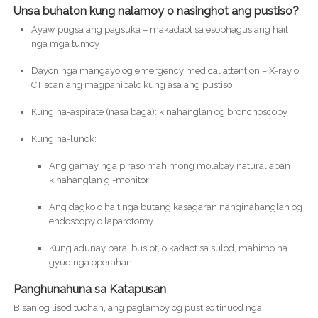
Unsa buhaton kung nalamoy o nasinghot ang pustiso?
Ayaw pugsa ang pagsuka – makadaot sa esophagus ang hait
nga mga tumoy
Dayon nga mangayo og emergency medical attention – X-ray o
CT scan ang magpahibalo kung asa ang pustiso
Kung na-aspirate (nasa baga): kinahanglan og bronchoscopy
Kung na-lunok:
Ang gamay nga piraso mahimong molabay natural apan
kinahanglan gi-monitor
Ang dagko o hait nga butang kasagaran nanginahanglan og
endoscopy o laparotomy
Kung adunay bara, buslot, o kadaot sa sulod, mahimo na
gyud nga operahan
Panghunahuna sa Katapusan
Bisan og lisod tuohan, ang paglamoy og pustiso tinuod nga