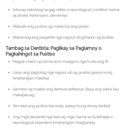
Adunay kakulang sa gag reflex o neurological condition (sama
sa stroke, Parkinson’s, dementia)
Mabuak ang pustiso ug malamoy ang piraso
Makatulog ang pasyente nga nagsul-ob gihapon og pustiso
Tambag sa Dentista: Paglikay sa Paglamoy o
Pagkahingot sa Pustiso
Magpa-check up pirme aron masiguro nga husto ang fit
Likayi ang pagtulog nga nagsul-ob og pustiso gawas kung
kinahanglan medikal
Gamiton og insakto ang denture adhesive, likayi ang sobra kay
makapaluag
Tan-awa ang pustiso kanunay, ipaayo kung dunay kadaot
Ang mga pasyente nga taas og risgo (sama sa dysphagia o
neurological disorders) kinahanglan magbantay